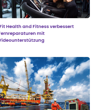
iFit Health and Fitness verbessert
Fernreparaturen mit
Videounterstützung