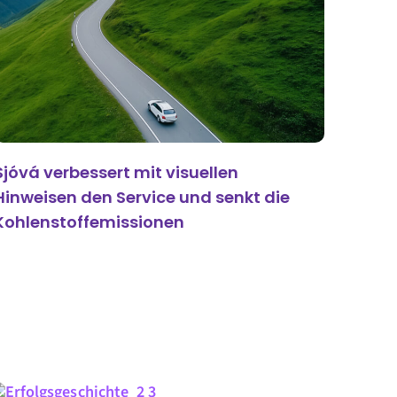
Sjóvá verbessert mit visuellen
Hinweisen den Service und senkt die
Kohlenstoffemissionen