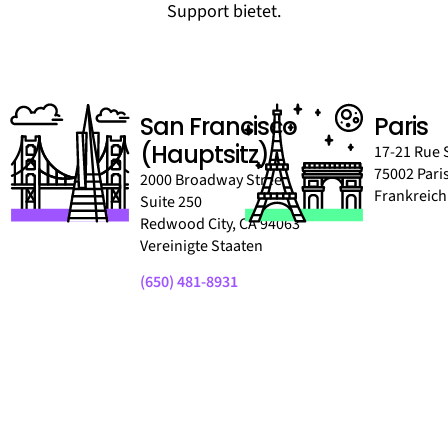
Support bietet.
San Francisco
Paris
(Hauptsitz)
17-21 Rue 
75002 Pari
2000 Broadway Street,
Frankreich
Suite 250
Redwood City, CA 94063
Vereinigte Staaten
(650) 481-8931