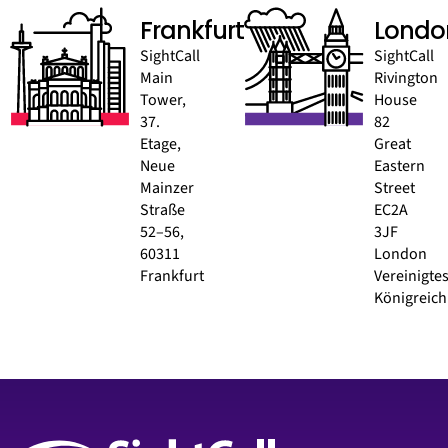
Frankfurt
Londo
SightCall
SightCall
Main
Rivington
Tower,
House
37.
82
Etage,
Great
Neue
Eastern
Mainzer
Street
Straße
EC2A
52–56,
3JF
60311
London
Frankfurt
Vereinigte
Königreich