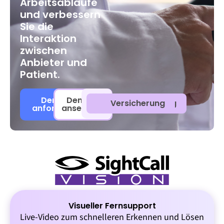
Arbeitsabläufe
und verbessern
Sie die
Interaktion
zwischen
Anbieter und
Patient.
Demo
Demo
Außendienst
Kundenbetreuung
Versicherung
anfordern
ansehen
Visueller Fernsupport
Live-Video zum schnelleren Erkennen und Lösen