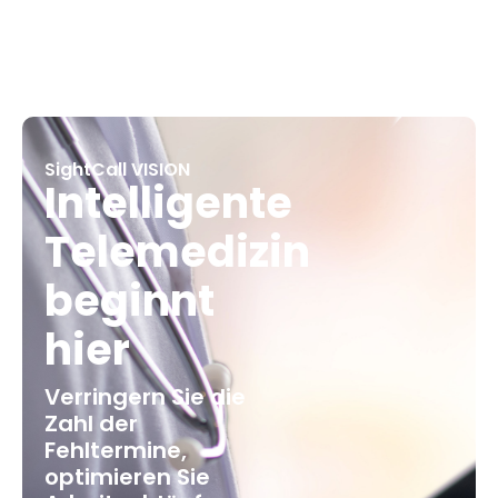
SightCall VISION
Intelligente
Telemedizin
beginnt
hier
Verringern Sie die
Zahl der
Fehltermine,
optimieren Sie