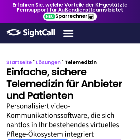
Erfahren Sie, welche Vorteile der KI-gestützte
Fernsupport für Außendienstteams bietet
Sparrechner
NEU
Startseite
Lösungen
"
"
Telemedizin
Einfache, sichere
Telemedizin für Anbieter
und Patienten
P
ersonalisiert
vi
deo-
Kommunikationssoftware, die sich
nahtlos in Ihr bestehendes virtuelles
Pflege-Ökosystem integriert