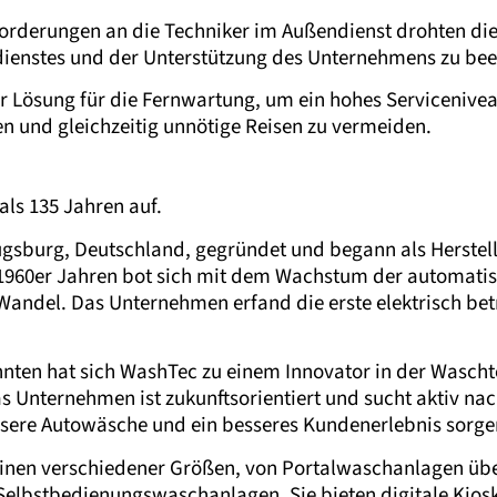
rderungen an die Techniker im Außendienst drohten die
dienstes und der Unterstützung des Unternehmens zu bee
r Lösung für die Fernwartung, um ein hohes Servicenivea
en und gleichzeitig unnötige Reisen zu vermeiden.
ls 135 Jahren auf.
gsburg, Deutschland, gegründet und begann als Herstelle
1960er Jahren bot sich mit dem Wachstum der automat
 Wandel. Das Unternehmen erfand die erste elektrisch bet
ehnten hat sich WashTec zu einem Innovator in der Waschte
s Unternehmen ist zukunftsorientiert und sucht aktiv nac
ssere Autowäsche und ein besseres Kundenerlebnis sorge
hinen verschiedener Größen, von Portalwaschanlagen üb
 Selbstbedienungswaschanlagen. Sie bieten digitale Kio