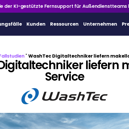
ile der KI-gestützte Fernsupport für Außendienstteams 
ngsfälle
Kunden
Ressourcen
Unternehmen
Pr
Fallstudien
"
WashTec Digitaltechniker liefern makell
igitaltechniker liefern 
Service