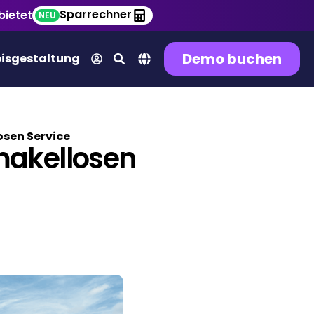
Sparrechner
bietet
NEU
Demo buchen
eisgestaltung
osen Service
makellosen