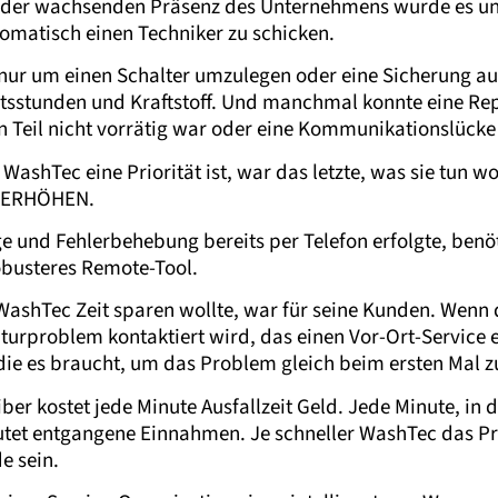
der wachsenden Präsenz des Unternehmens wurde es unpr
tomatisch einen Techniker zu schicken.
 nur um einen Schalter umzulegen oder eine Sicherung a
sstunden und Kraftstoff. Und manchmal konnte eine Rep
n Teil nicht vorrätig war oder eine Kommunikationslücke
WashTec eine Priorität ist, war das letzte, was sie tun wo
u ERHÖHEN.
ge und Fehlerbehebung bereits per Telefon erfolgte, benö
obusteres Remote-Tool.
WashTec Zeit sparen wollte, war für seine Kunden. Wen
rproblem kontaktiert wird, das einen Vor-Ort-Service er
ie es braucht, um das Problem gleich beim ersten Mal zu
ber kostet jede Minute Ausfallzeit Geld. Jede Minute, in
utet entgangene Einnahmen. Je schneller WashTec das P
e sein.