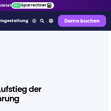
Sparrechner
bietet
NEU
Demo buchen
eisgestaltung
ufstieg der
hrung