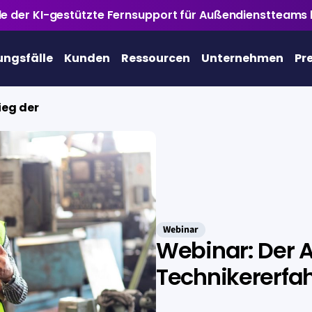
ile der KI-gestützte Fernsupport für Außendienstteams 
ngsfälle
Kunden
Ressourcen
Unternehmen
Pr
ieg der
Webinar
Webinar: Der A
Technikererfa