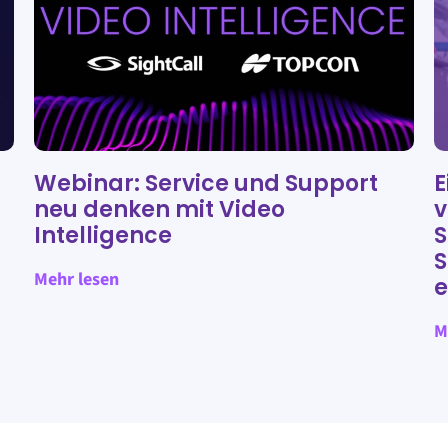
Webinar: Service und Support
E
neu denken mit Video
v
d
Intelligence
S
S
Mehr lesen
e
M