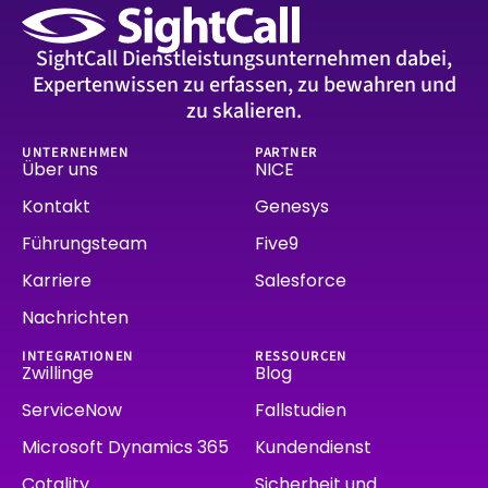
SightCall Dienstleistungsunternehmen dabei,
Expertenwissen zu erfassen, zu bewahren und
zu skalieren.
UNTERNEHMEN
PARTNER
Über uns
NICE
Kontakt
Genesys
Führungsteam
Five9
Karriere
Salesforce
Nachrichten
INTEGRATIONEN
RESSOURCEN
Zwillinge
Blog
ServiceNow
Fallstudien
Microsoft Dynamics 365
Kundendienst
Cotality
Sicherheit und