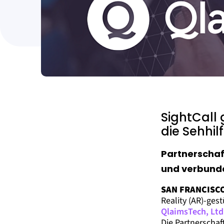
SightCall 
die Sehhil
Partnerschaf
und verbund
SAN FRANCISCO,
Reality (AR)-ges
QlaimsTech, Ltd
Die Partnerschaf