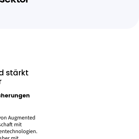
d stärkt
r
icherungen
r von Augmented
schaft mit
entechnologien.
sher mit