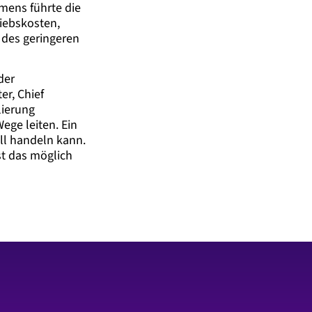
mens führte die
iebskosten,
 des geringeren
der
er, Chief
lierung
ege leiten. Ein
ll handeln kann.
st das möglich