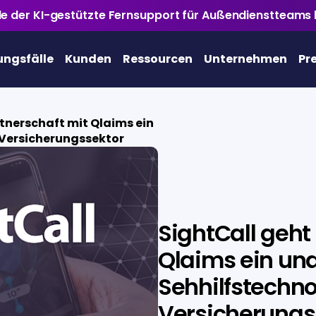
ile der KI-gestützte Fernsupport für Außendienstteams 
ngsfälle
Kunden
Ressourcen
Unternehmen
Pr
tnerschaft mit Qlaims ein
m Versicherungssektor
SightCall geht
Qlaims ein und
Sehhilfstechno
Versicherungs