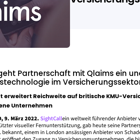
geht Partnerschaft mit Qlaims ein un
fstechnologie im Versicherungssekto
t erweitert Reichweite auf britische KMU-Vers
ene Unternehmen
 9. März 2022.
SightCall
ein weltweit führender Anbiete
tützter visueller Fernunterstützung, gab heute seine Partner
. bekannt, einem in London ansässigen Anbieter von Schad
t eröffnet den Zugang zu Versicherungsunternehmen, die bi