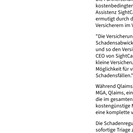
kostenbedingten 
Assistenz SightC
ermutigt durch d
Versicherern im 
"Die Versicherun
Schadensabwickl
und so den Vers
CEO von SightCal
kleine Versiche
Möglichkeit für 
Schadensfällen.
Während Qlaims
MGA, Qlaims, ein
die im gesamten 
kostengünstige M
eine komplette 
Die Schadenregu
sofortige Triag