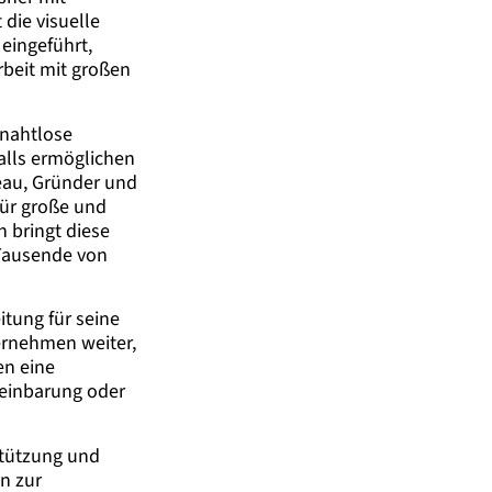
die visuelle
eingeführt,
rbeit mit großen
 nahtlose
alls ermöglichen
eau, Gründer und
für große und
 bringt diese
 Tausende von
tung für seine
ernehmen weiter,
en eine
reinbarung oder
stützung und
n zur