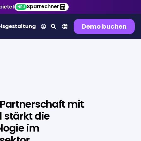
Sparrechner
bietet
NEU
Demo buchen
eisgestaltung
 Partnerschaft mit
 stärkt die
logie im
sektor