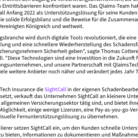
Eintrittsbarrieren konfrontiert waren. Das Qlaims-Team hat 
all Anfang 2022 als Unterstützungslösung für seine Kunden 
ie solide Erfolgsbilanz und die Beweise für die Zusammena
Vereinigten Königreich und weltweit.
gsbranche wird durch digitale Tools revolutioniert, die eine
ung und eine schnellere Wiederherstellung des Schadensf
icherungsnehmern Sicherheit geben", sagte Thomas Cotter
l. "Diese Technologien sind eine Investition in die Zukunft 
rungsunternehmen, und unsere Partnerschaft mit QlaimsTech
viele weitere Anbieter noch näher und verändert jedes Jahr
"
Tech Insurance die
SightCall
in der eigenen Schadenbearbei
setzt, verkauft das Unternehmen SightCall an kleinere Unt
allgemeinen Versicherungssektor tätig sind, und bietet ihn
öglichkeit, einige wenige Lizenzen, eine Pay-as-you-go-Ve
visuelle Fernunterstützungslösung zu übernehmen.
lierer setzen SightCall ein, um den Kunden schnelle Unter
e zu bieten, Informationen zu dokumentieren und Maßnahme