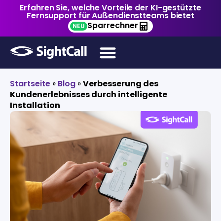
Erfahren Sie, welche Vorteile der KI-gestützte
Fernsupport für Außendienstteams bietet
Sparrechner
NEU
Startseite
»
Blog
»
Verbesserung des
Kundenerlebnisses durch intelligente
Installation