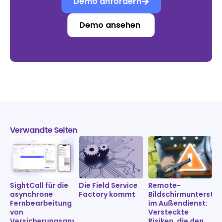
Demo anfordern
Demo ansehen
Verwandte Seiten
SightCall für die
Die Field Service
Remote-
asynchrone
Factory kommt
Bildschirmunterstü
Fernbearbeitung
im Außendienst:
von
Versteckte
Versicherungsansprüchen:
Risiken, die den