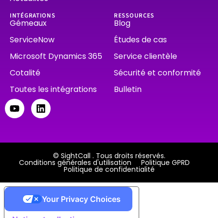
INTÉGRATIONS
RESSOURCES
Gémeaux
Blog
ServiceNow
Études de cas
Microsoft Dynamics 365
Service clientèle
Cotalité
Sécurité et conformité
Toutes les intégrations
Bulletin
© SightCall . Tous droits réservés.
Conditions générales d'utilisation
Politique GPRD
Politique de confidentialité
Your Privacy Choices