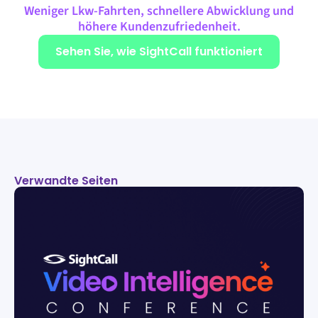
Weniger Lkw-Fahrten, schnellere Abwicklung und
höhere Kundenzufriedenheit.
Sehen Sie, wie SightCall funktioniert
Verwandte Seiten