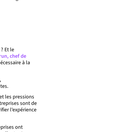
? Et le
run, chef de
écessaire à la
,
tes.
et les pressions
ntreprises sont de
fier l'expérience
prises ont