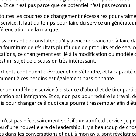
. Et ce n'est pas parce que ce potentiel n'est pas reconnu.
 toutes les couches de changement nécessaires pour vraimen
 service. Il faut du temps pour faire du service un générateu
fférenciation de la marque.
passionnant de constater qu'il y a encore beaucoup à faire d
la fourniture de résultats plutôt que de produits et de servic
sations, ce changement est lié à la modification du modèle d
est un sujet de discussion très intéressant.
clients continuent d'évoluer et de s'étendre, et la capacité 
emment à ces besoins est également passionnante.
er un modèle de service à distance d'abord et de tirer parti
tion est intrigante. Et ce, non pas pour réduire le travail 
ais pour changer ce à quoi cela pourrait ressembler afin d'êt
ce n'est pas nécessairement spécifique aux field service, je 
 d'une nouvelle ère de leadership. Il y a beaucoup de cho
s dans les conversations et qui, à mon avis, sont révélatric