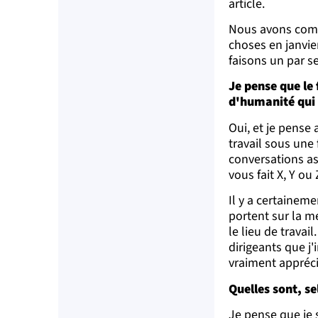
article.
Nous avons comm
choses en janvie
faisons un par s
Je pense que le
d'humanité qui 
Oui, et je pense
travail sous un
conversations a
vous fait X, Y ou
Il y a certainem
portent sur la me
le lieu de travai
dirigeants que j'
vraiment appréci
Quelles sont, se
Je pense que je 