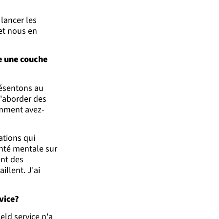
lancer les
et nous en
te une couche
résentons au
'aborder des
omment avez-
ations qui
anté mentale sur
ent des
illent. J'ai
rvice?
eld service n'a