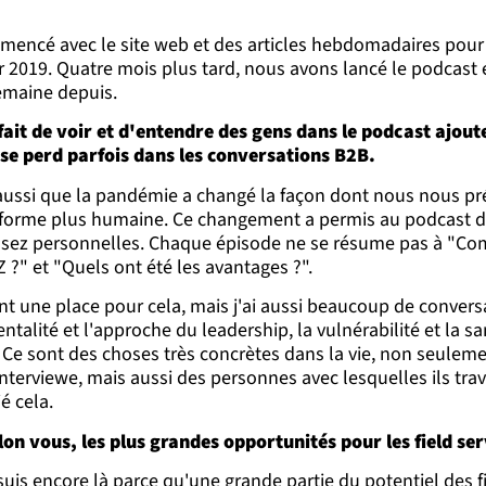
encé avec le site web et des articles hebdomadaires pour 
r 2019. Quatre mois plus tard, nous avons lancé le podcast 
emaine depuis.
 fait de voir et d'entendre des gens dans le podcast ajou
se perd parfois dans les conversations B2B.
 aussi que la pandémie a changé la façon dont nous nous p
e forme plus humaine. Ce changement a permis au podcast d
ssez personnelles. Chaque épisode ne se résume pas à "C
 Z ?" et "Quels ont été les avantages ?".
ent une place pour cela, mais j'ai aussi beaucoup de convers
ntalité et l'approche du leadership, la vulnérabilité et la s
l. Ce sont des choses très concrètes dans la vie, non seulem
interviewe, mais aussi des personnes avec lesquelles ils trava
é cela.
lon vous, les plus grandes opportunités pour les field se
suis encore là parce qu'une grande partie du potentiel des fi