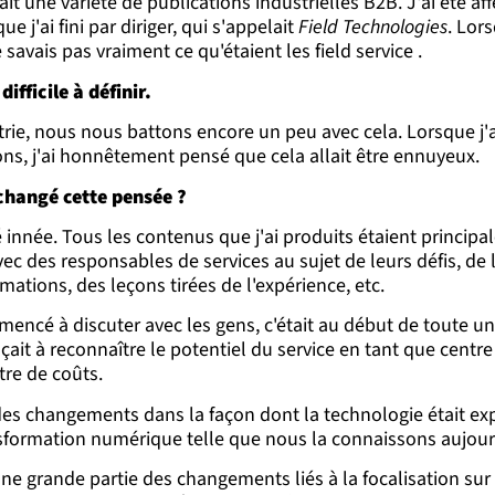
ait une variété de publications industrielles B2B. J'ai été a
ue j'ai fini par diriger, qui s'appelait
Field Technologies
. Lors
avais pas vraiment ce qu'étaient les field service .
ifficile à définir.
trie, nous nous battons encore un peu avec cela. Lorsque j'
ns, j'ai honnêtement pensé que cela allait être ennuyeux.
 changé cette pensée ?
é innée. Tous les contenus que j'ai produits étaient princip
ec des responsables de services au sujet de leurs défis, de le
mations, des leçons tirées de l'expérience, etc.
mencé à discuter avec les gens, c'était au début de toute un
it à reconnaître le potentiel du service en tant que centre 
tre de coûts.
 des changements dans la façon dont la technologie était exp
sformation numérique telle que nous la connaissons aujour
une grande partie des changements liés à la focalisation sur