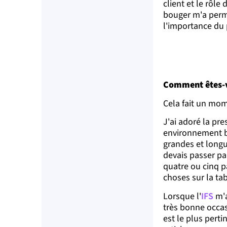
client et le rôl
bouger m'a perm
l'importance du 
Comment êtes-v
Cela fait un mom
J'ai adoré la pr
environnement bas
grandes et longu
devais passer par
quatre ou cinq p
choses sur la tab
Lorsque l'
IFS
m'a
très bonne occas
est le plus perti