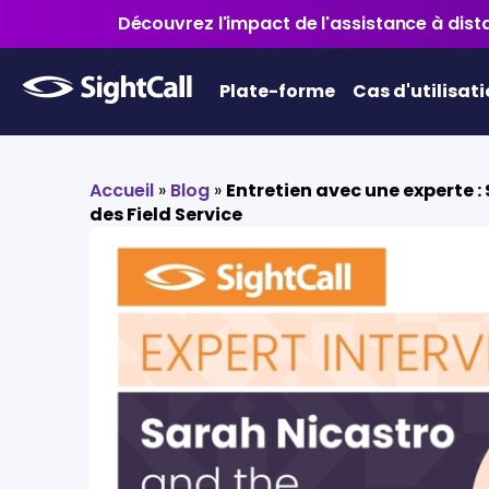
Découvrez l'impact de l'assistance à dista
Plate-forme
Cas d'utilisat
Accueil
»
Blog
»
Entretien avec une experte : 
des Field Service