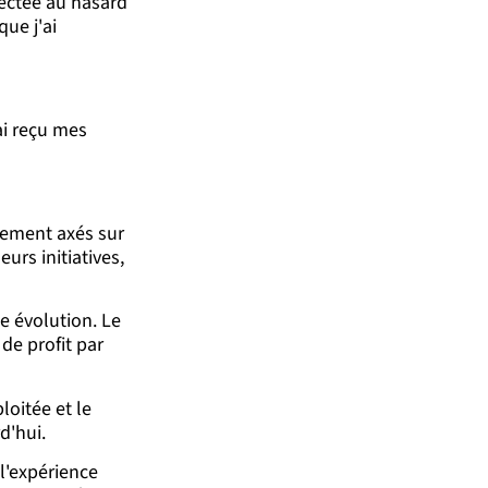
ffectée au hasard
que j'ai
ai reçu mes
alement axés sur
urs initiatives,
e évolution. Le
de profit par
loitée et le
d'hui.
 l'expérience